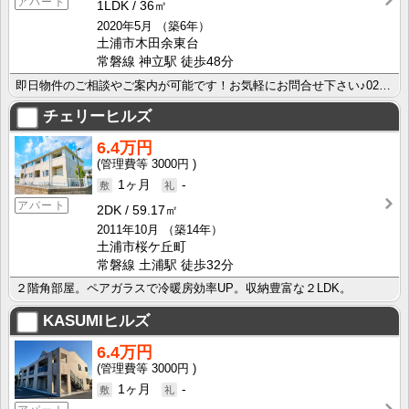
アパート
1LDK
36㎡
2020年5月
（築6年）
土浦市木田余東台
常磐線 神立駅 徒歩48分
即日物件のご相談やご案内が可能です！お気軽にお問合せ下さい♪029-863-3939
チェリーヒルズ
6.4万円
3000円
1ヶ月
-
アパート
2DK
59.17㎡
2011年10月
（築14年）
土浦市桜ケ丘町
常磐線 土浦駅 徒歩32分
２階角部屋。ペアガラスで冷暖房効率UP。収納豊富な２LDK。
KASUMIヒルズ
6.4万円
3000円
1ヶ月
-