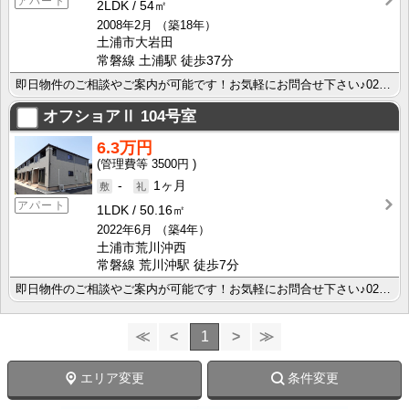
アパート
2LDK
54㎡
2008年2月
（築18年）
土浦市大岩田
常磐線 土浦駅 徒歩37分
即日物件のご相談やご案内が可能です！お気軽にお問合せ下さい♪029-863-3939
オフショアⅡ
104号室
6.3万円
3500円
-
1ヶ月
アパート
1LDK
50.16㎡
2022年6月
（築4年）
土浦市荒川沖西
常磐線 荒川沖駅 徒歩7分
即日物件のご相談やご案内が可能です！お気軽にお問合せ下さい♪029-863-3939
≪
<
1
>
≫
エリア変更
条件変更