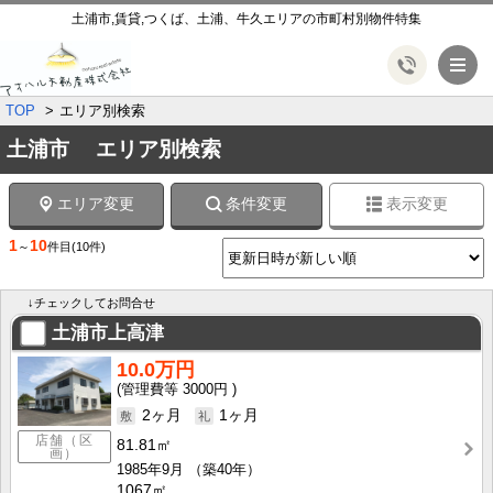
土浦市,賃貸,つくば、土浦、牛久エリアの市町村別物件特集
メ
TOP
エリア別検索
土浦市 エリア別検索
エリア変更
条件変更
表示変更
1
10
～
件目
(10件)
↓チェックしてお問合せ
土浦市上高津
10.0万円
3000円
2ヶ月
1ヶ月
店舗（区
81.81㎡
画）
1985年9月
（築40年）
1067㎡