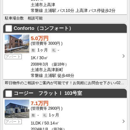
土浦市上高津
常磐線 土浦駅 バス10分 上高津 バス停徒歩2分
駐車場台数 相談可能
Conforto（コンフォート）
5.0万円
3000円
1ヶ月
-
アパート
1K
30㎡
2008年3月
（築18年）
土浦市上高津新町
常磐線 土浦駅 徒歩48分
即日物件のご相談やご案内が可能です！お気軽にお問合せ下さい♪029-863-3939
コージー フラットⅠ
103号室
7.1万円
2900円
-
1ヶ月
アパート
1LDK
50.14㎡
2024年1月
（築2年）