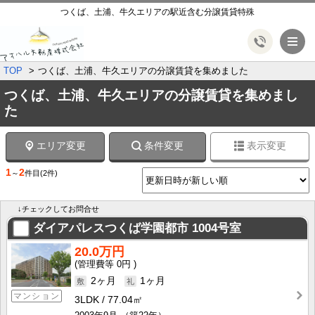
つくば、土浦、牛久エリアの駅近含む分譲賃貸特殊
メ
TOP
つくば、土浦、牛久エリアの分譲賃貸を集めました
つくば、土浦、牛久エリアの分譲賃貸を集めまし
た
エリア変更
条件変更
表示変更
1
2
～
件目
(2件)
↓チェックしてお問合せ
ダイアパレスつくば学園都市
1004号室
20.0万円
0円
2ヶ月
1ヶ月
マンション
3LDK
77.04㎡