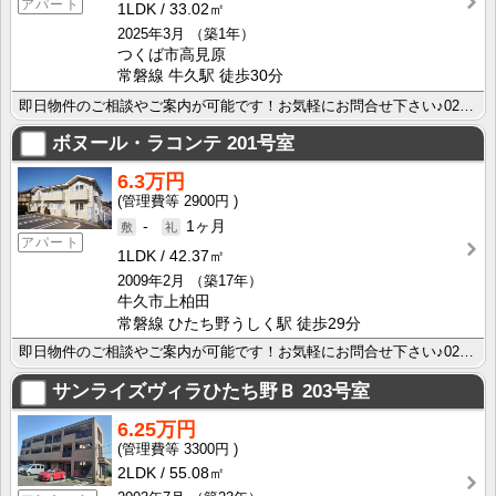
アパート
1LDK
33.02㎡
2025年3月
（築1年）
つくば市高見原
常磐線 牛久駅 徒歩30分
即日物件のご相談やご案内が可能です！お気軽にお問合せ下さい♪029-863-3939
ボヌール・ラコンテ
201号室
6.3万円
2900円
-
1ヶ月
アパート
1LDK
42.37㎡
2009年2月
（築17年）
牛久市上柏田
常磐線 ひたち野うしく駅 徒歩29分
即日物件のご相談やご案内が可能です！お気軽にお問合せ下さい♪029-863-3939
サンライズヴィラひたち野Ｂ
203号室
6.25万円
3300円
2LDK
55.08㎡