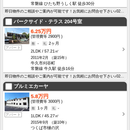
常磐線 ひたち野うしく駅 徒歩30分
即日物件のご相談やご案内が可能です！お気軽にお問合せ下さい♪029-863-3939
パークサイド・テラス
204号室
6.25万円
2900円
-
2ヶ月
アパート
2LDK
57.21㎡
2011年2月
（築15年）
牛久市刈谷町
常磐線 牛久駅 徒歩16分
即日物件のご相談やご案内が可能です！お気軽にお問合せ下さい♪029-863-3939
プルミエカーヤ
5.8万円
3000円
1ヶ月
-
アパート
1LDK
45.27㎡
2015年9月
（築10年）
つくば市樋の沢