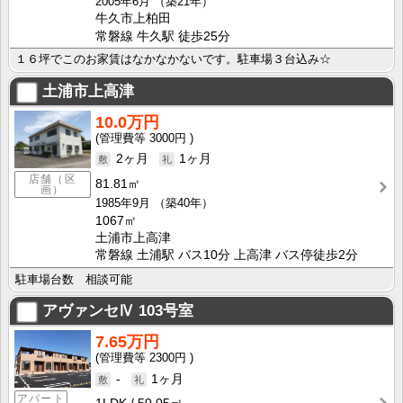
2005年6月
（築21年）
牛久市上柏田
常磐線 牛久駅 徒歩25分
１６坪でこのお家賃はなかなかないです。駐車場３台込み☆
土浦市上高津
10.0万円
3000円
2ヶ月
1ヶ月
店舗（区
81.81㎡
画）
1985年9月
（築40年）
1067㎡
土浦市上高津
常磐線 土浦駅 バス10分 上高津 バス停徒歩2分
駐車場台数 相談可能
アヴァンセⅣ
103号室
7.65万円
2300円
-
1ヶ月
アパート