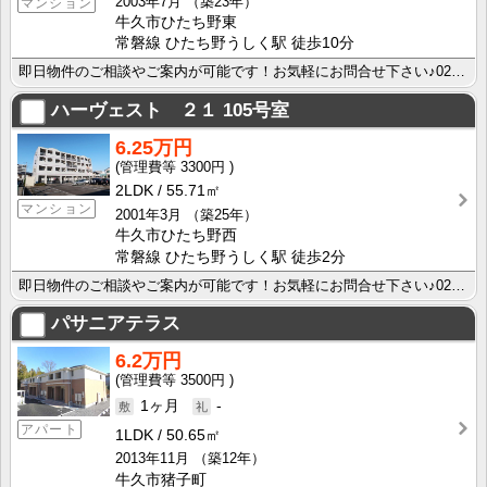
2003年7月
（築23年）
マンション
牛久市ひたち野東
常磐線 ひたち野うしく駅 徒歩10分
即日物件のご相談やご案内が可能です！お気軽にお問合せ下さい♪029-863-3939
ハーヴェスト ２１
105号室
6.25万円
3300円
2LDK
55.71㎡
マンション
2001年3月
（築25年）
牛久市ひたち野西
常磐線 ひたち野うしく駅 徒歩2分
即日物件のご相談やご案内が可能です！お気軽にお問合せ下さい♪029-863-3939
パサニアテラス
6.2万円
3500円
1ヶ月
-
アパート
1LDK
50.65㎡
2013年11月
（築12年）
牛久市猪子町