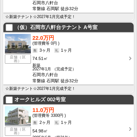
石岡市八軒台
常磐線 石岡駅 徒歩32分
☆新築テナント☆2027年1月完成予定！
（仮）石岡市八軒台テナント
A号室
22.0万円
0円
3ヶ月
1ヶ月
店舗（区
74.51㎡
画）
新築
2027年1月
（完成予定）
石岡市八軒台
常磐線 石岡駅 徒歩32分
☆新築テナント☆2027年1月完成予定！
オークヒルズ
002号室
11.0万円
3300円
2ヶ月
1ヶ月
店舗（区
54.98㎡
画）