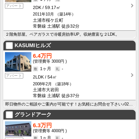
アパート
2DK
59.17㎡
2011年10月
（築14年）
土浦市桜ケ丘町
常磐線 土浦駅 徒歩32分
２階角部屋。ペアガラスで冷暖房効率UP。収納豊富な２LDK。
KASUMIヒルズ
6.4万円
3000円
1ヶ月
-
アパート
2LDK
54㎡
2008年2月
（築18年）
土浦市大岩田
常磐線 土浦駅 徒歩37分
即日物件のご相談やご案内が可能です！お気軽にお問合せ下さい♪029-863-3939
グランドアーク
6.3万円
4000円
1ヶ月
-