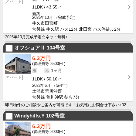
アパート
1LDK
43.55㎡
新築
2026年10月
（完成予定）
牛久市田宮町
常磐線 牛久駅 バス12分 北田宮 バス停徒歩2分
2026年10月完成予定☆ネット無料♪
オフショアⅡ
104号室
6.3万円
3500円
-
1ヶ月
アパート
1LDK
50.16㎡
2022年6月
（築4年）
土浦市荒川沖西
常磐線 荒川沖駅 徒歩7分
即日物件のご相談やご案内が可能です！お気軽にお問合せ下さい♪029-863-3939
Windyhills.Y
102号室
6.3万円
3000円