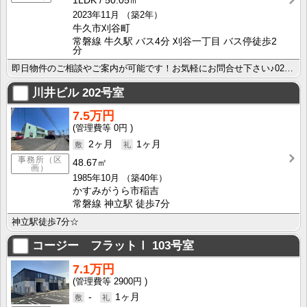
1LDK
50.05㎡
2023年11月
（築2年）
牛久市刈谷町
常磐線 牛久駅 バス4分 刈谷一丁目 バス停徒歩2
分
即日物件のご相談やご案内が可能です！お気軽にお問合せ下さい♪029-863-3939
川井ビル
202号室
7.5万円
0円
2ヶ月
1ヶ月
事務所（区
48.67㎡
画）
1985年10月
（築40年）
かすみがうら市稲吉
常磐線 神立駅 徒歩7分
神立駅徒歩7分☆
コージー フラットⅠ
103号室
7.1万円
2900円
-
1ヶ月