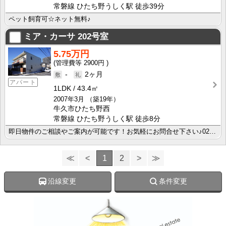
常磐線 ひたち野うしく駅 徒歩39分
ペット飼育可☆ネット無料♪
ミア・カーサ
202号室
5.75万円
2900円
-
2ヶ月
アパート
1LDK
43.4㎡
2007年3月
（築19年）
牛久市ひたち野西
常磐線 ひたち野うしく駅 徒歩8分
即日物件のご相談やご案内が可能です！お気軽にお問合せ下さい♪029-863-3939
≪
<
1
2
>
≫
沿線変更
条件変更