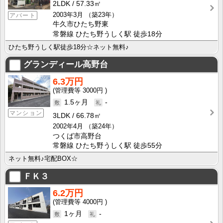
2LDK
57.33㎡
2003年3月
（築23年）
アパート
牛久市ひたち野東
常磐線 ひたち野うしく駅 徒歩18分
ひたち野うしく駅徒歩18分☆ネット無料♪
グランディール高野台
6.3万円
3000円
1.5ヶ月
-
マンション
3LDK
66.78㎡
2002年4月
（築24年）
つくば市高野台
常磐線 ひたち野うしく駅 徒歩55分
ネット無料♪宅配BOX☆
ＦＫ３
6.2万円
4000円
1ヶ月
-