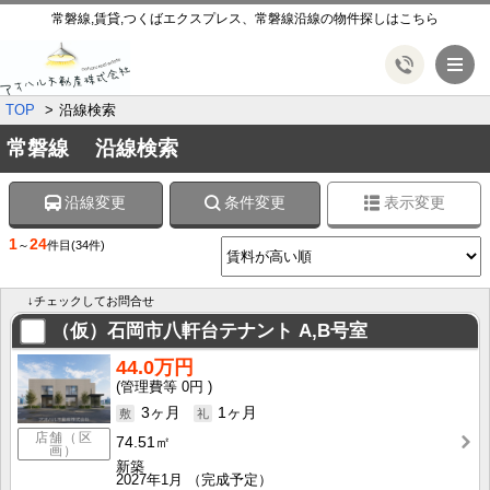
常磐線,賃貸,つくばエクスプレス、常磐線沿線の物件探しはこちら
メ
TOP
沿線検索
常磐線 沿線検索
沿線変更
条件変更
表示変更
1
24
～
件目
(34件)
↓チェックしてお問合せ
（仮）石岡市八軒台テナント
A,B号室
44.0万円
0円
3ヶ月
1ヶ月
店舗（区
74.51㎡
画）
新築
2027年1月
（完成予定）