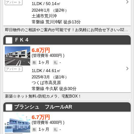
アパート
1LDK
50.14㎡
2024年1月
（築2年）
土浦市荒川沖
常磐線 荒川沖駅 徒歩13分
即日物件のご相談やご案内が可能です！お気軽にお問合せ下さい♪029-863-3939
ＦＫ４
6.8万円
4000円
1ヶ月
-
アパート
1LDK
44.61㎡
2025年3月
（築1年）
つくば市高見原
常磐線 牛久駅 徒歩30分
新築☆ネット無料♪防犯カメラ、宅配BOX！
ブランシュ フルールAR
6.7万円
4000円
1ヶ月
-