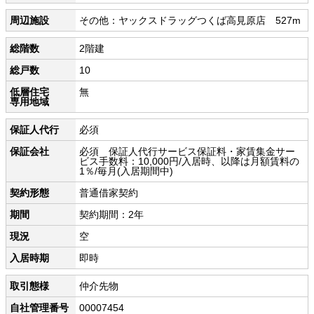
周辺施設
その他：ヤックスドラッグつくば高見原店 527m
総階数
2階建
総戸数
10
低層住宅
無
専用地域
保証人代行
必須
保証会社
必須 保証人代行サービス保証料・家賃集金サー
ビス手数料：10,000円/入居時、以降は月額賃料の
1％/毎月(入居期間中)
契約形態
普通借家契約
期間
契約期間：2年
現況
空
入居時期
即時
取引態様
仲介先物
自社管理番号
00007454