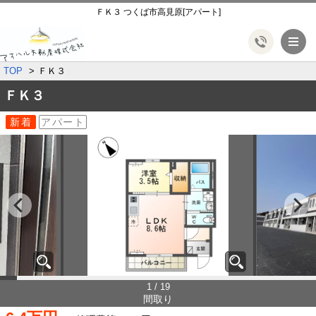
ＦＫ３ つくば市高見原[アパート]
メ
TOP
ＦＫ３
ＦＫ３
新着
アパート
1 / 19
間取り