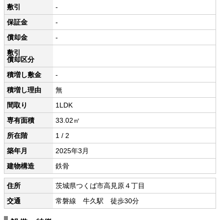
敷引
-
保証金
-
償却金
-
敷引
償却区分
積増し敷金
-
積増し理由
無
間取り
1LDK
専有面積
33.02㎡
所在階
1 / 2
築年月
2025年3月
建物構造
鉄骨
住所
茨城県つくば市高見原４丁目
交通
常磐線 牛久駅 徒歩30分