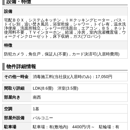
設備・特徴
設備
宅配ＢＯＸ，システムキッチン，ＩＨクッキングヒーター，バス・
トイレ別，追い焚き風呂，浴室乾燥，シャワー，トイレ有，温水洗
浄便座，洗面所独立，シャワー付洗面台，エアコン，ＢＳ，ネット
使用料不要，ＴＶインターホン，給湯，冷房，室内洗濯機置場，ウ
ォークインクローゼット，床下収納，ガス(プロパン)
特徴
防犯カメラ，角住戸，保証人(不要)，カード決済可(入居時費用)
物件詳細情報
その他一時金
消毒施工料(当社扱)(入居時のみ)：17,050円
間取り詳細
LDK(8.6畳) 洋室(3.5畳)
部屋向き
南西
空調
1基
部屋外設備
バルコニー
駐車場
駐車場：有(敷地内) 4400円/月～ 駐輪場：有