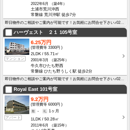
2022年6月
（築4年）
土浦市荒川沖西
常磐線 荒川沖駅 徒歩7分
即日物件のご相談やご案内が可能です！お気軽にお問合せ下さい♪029-863-3939
ハーヴェスト ２１
105号室
6.25万円
3300円
2LDK
55.71㎡
マンション
2001年3月
（築25年）
牛久市ひたち野西
常磐線 ひたち野うしく駅 徒歩2分
即日物件のご相談やご案内が可能です！お気軽にお問合せ下さい♪029-863-3939
Royal East
101号室
9.2万円
6000円
-
1ヶ月
アパート
1LDK
50.28㎡
2011年6月
（築15年）