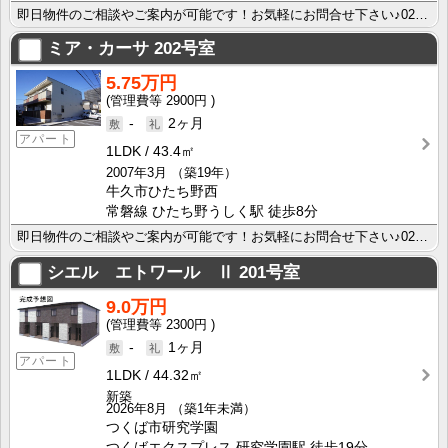
即日物件のご相談やご案内が可能です！お気軽にお問合せ下さい♪029-863-3939
ミア・カーサ
202号室
5.75万円
2900円
-
2ヶ月
アパート
1LDK
43.4㎡
2007年3月
（築19年）
牛久市ひたち野西
常磐線 ひたち野うしく駅 徒歩8分
即日物件のご相談やご案内が可能です！お気軽にお問合せ下さい♪029-863-3939
シエル エトワール Ⅱ
201号室
9.0万円
2300円
-
1ヶ月
アパート
1LDK
44.32㎡
新築
2026年8月
（築1年未満）
つくば市研究学園
つくばエクスプレス 研究学園駅 徒歩19分