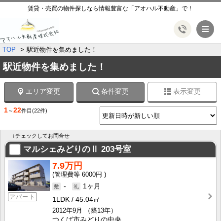
賃貸・売買の物件探しなら情報豊富な「アオハル不動産」で！
メ
TOP
駅近物件を集めました！
駅近物件を集めました！
エリア変更
条件変更
表示変更
1
22
～
件目
(22件)
↓チェックしてお問合せ
マルシェみどりのⅡ
203号室
7.9万円
6000円
-
1ヶ月
アパート
1LDK
45.04㎡
2012年9月
（築13年）
つくば市みどりの中央