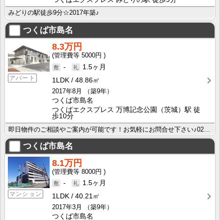
みどりの駅徒歩9分☆2017年築♪
つくば市島名
8.3万円
5000円
-
1.5ヶ月
アパート
1LDK
48.86㎡
2017年8月
（築9年）
つくば市島名
つくばエクスプレス 万博記念公園（茨城）駅 徒
歩10分
即日物件のご相談やご案内が可能です！お気軽にお問合せ下さい♪029-863-3939
つくば市島名
8.1万円
8000円
-
1.5ヶ月
マンション
1LDK
40.21㎡
2017年3月
（築9年）
つくば市島名