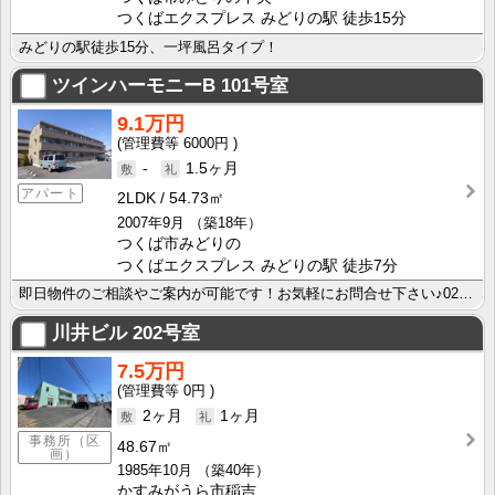
つくばエクスプレス みどりの駅 徒歩15分
みどりの駅徒歩15分、一坪風呂タイプ！
ツインハーモニーB
101号室
9.1万円
6000円
-
1.5ヶ月
アパート
2LDK
54.73㎡
2007年9月
（築18年）
つくば市みどりの
つくばエクスプレス みどりの駅 徒歩7分
即日物件のご相談やご案内が可能です！お気軽にお問合せ下さい♪029-863-3939
川井ビル
202号室
7.5万円
0円
2ヶ月
1ヶ月
事務所（区
48.67㎡
画）
1985年10月
（築40年）
かすみがうら市稲吉