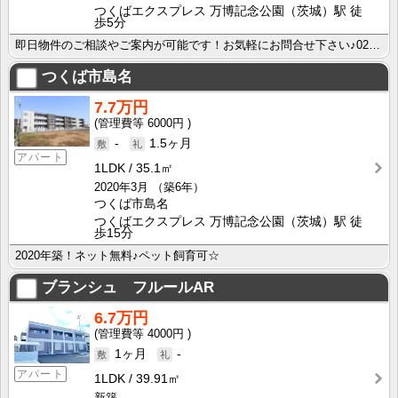
つくばエクスプレス 万博記念公園（茨城）駅 徒
歩5分
即日物件のご相談やご案内が可能です！お気軽にお問合せ下さい♪029-863-3939
つくば市島名
7.7万円
6000円
-
1.5ヶ月
アパート
1LDK
35.1㎡
2020年3月
（築6年）
つくば市島名
つくばエクスプレス 万博記念公園（茨城）駅 徒
歩15分
2020年築！ネット無料♪ペット飼育可☆
ブランシュ フルールAR
6.7万円
4000円
1ヶ月
-
アパート
1LDK
39.91㎡
新築