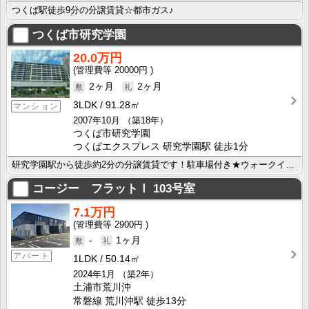
つくば駅徒歩9分の分譲賃貸☆都市ガス♪
つくば市研究学園
20.0万円
20000円
2ヶ月
2ヶ月
3LDK
91.28㎡
マンション
2007年10月
（築18年）
つくば市研究学園
つくばエクスプレス 研究学園駅 徒歩1分
研究学園駅から徒歩約2分の分譲賃貸です！駐車場付き★ウォークインクローゼット完備！
コージー フラットⅠ
103号室
7.1万円
2900円
-
1ヶ月
アパート
1LDK
50.14㎡
2024年1月
（築2年）
土浦市荒川沖
常磐線 荒川沖駅 徒歩13分