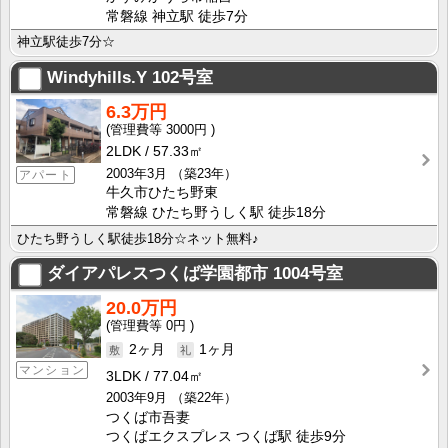
常磐線 神立駅 徒歩7分
神立駅徒歩7分☆
Windyhills.Y
102号室
6.3万円
3000円
2LDK
57.33㎡
2003年3月
（築23年）
アパート
牛久市ひたち野東
常磐線 ひたち野うしく駅 徒歩18分
ひたち野うしく駅徒歩18分☆ネット無料♪
ダイアパレスつくば学園都市
1004号室
20.0万円
0円
2ヶ月
1ヶ月
マンション
3LDK
77.04㎡
2003年9月
（築22年）
つくば市吾妻
つくばエクスプレス つくば駅 徒歩9分