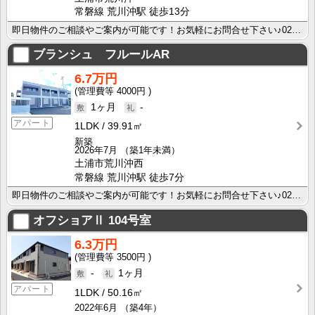
常磐線 荒川沖駅 徒歩13分
即日物件のご相談やご案内が可能です！お気軽にお問合せ下さい♪029-863-3939
ブランシュ フルールAR
6.7万円
4000円
1ヶ月
-
アパート
1LDK
39.91㎡
新築
2026年7月
（築1年未満）
土浦市荒川沖西
常磐線 荒川沖駅 徒歩7分
即日物件のご相談やご案内が可能です！お気軽にお問合せ下さい♪029-863-3939
オフショアⅡ
104号室
6.3万円
3500円
-
1ヶ月
アパート
1LDK
50.16㎡
2022年6月
（築4年）