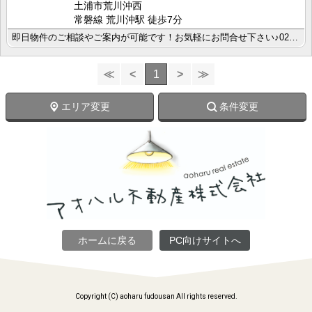
土浦市荒川沖西
常磐線 荒川沖駅 徒歩7分
即日物件のご相談やご案内が可能です！お気軽にお問合せ下さい♪029-863-3939
≪
<
1
>
≫
エリア変更
条件変更
ホームに戻る
PC向けサイトへ
Copyright (C) aoharu fudousan All rights reserved.