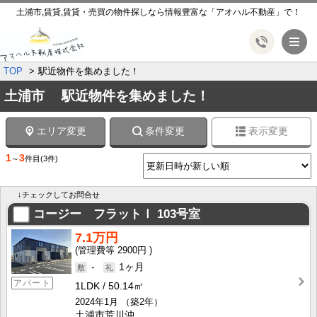
土浦市,賃貸,賃貸・売買の物件探しなら情報豊富な「アオハル不動産」で！
メ
TOP
駅近物件を集めました！
土浦市 駅近物件を集めました！
エリア変更
条件変更
表示変更
1
3
～
件目
(3件)
↓チェックしてお問合せ
コージー フラットⅠ
103号室
7.1万円
2900円
-
1ヶ月
アパート
1LDK
50.14㎡
2024年1月
（築2年）
土浦市荒川沖