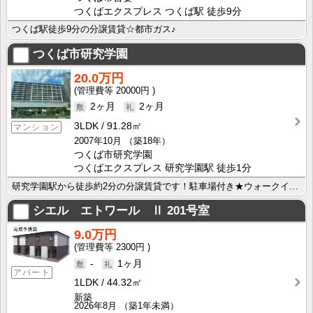
つくばエクスプレス つくば駅 徒歩9分
つくば駅徒歩9分の分譲賃貸☆都市ガス♪
つくば市研究学園
20.0万円
20000円
2ヶ月
2ヶ月
3LDK
91.28㎡
マンション
2007年10月
（築18年）
つくば市研究学園
つくばエクスプレス 研究学園駅 徒歩1分
研究学園駅から徒歩約2分の分譲賃貸です！駐車場付き★ウォークインクローゼット完備！
シエル エトワール Ⅱ
201号室
9.0万円
2300円
-
1ヶ月
アパート
1LDK
44.32㎡
新築
2026年8月
（築1年未満）