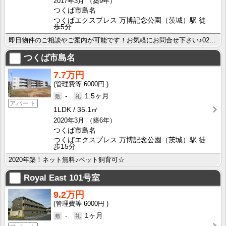
2017年3月
（築9年）
つくば市島名
つくばエクスプレス 万博記念公園（茨城）駅 徒
歩5分
即日物件のご相談やご案内が可能です！お気軽にお問合せ下さい♪029-863-3939
つくば市島名
7.7万円
6000円
-
1.5ヶ月
アパート
1LDK
35.1㎡
2020年3月
（築6年）
つくば市島名
つくばエクスプレス 万博記念公園（茨城）駅 徒
歩15分
2020年築！ネット無料♪ペット飼育可☆
Royal East
101号室
9.2万円
6000円
-
1ヶ月