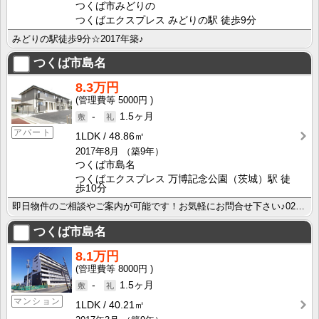
つくば市みどりの
つくばエクスプレス みどりの駅 徒歩9分
みどりの駅徒歩9分☆2017年築♪
つくば市島名
8.3万円
5000円
-
1.5ヶ月
アパート
1LDK
48.86㎡
2017年8月
（築9年）
つくば市島名
つくばエクスプレス 万博記念公園（茨城）駅 徒
歩10分
即日物件のご相談やご案内が可能です！お気軽にお問合せ下さい♪029-863-3939
つくば市島名
8.1万円
8000円
-
1.5ヶ月
マンション
1LDK
40.21㎡