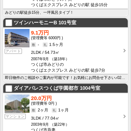
つくばエクスプレス みどりの駅 徒歩15分
みどりの駅徒歩15分、一坪風呂タイプ！
ツインハーモニーB
101号室
9.1万円
6000円
-
1.5ヶ月
アパート
2LDK
54.73㎡
2007年9月
（築18年）
つくば市みどりの
つくばエクスプレス みどりの駅 徒歩7分
即日物件のご相談やご案内が可能です！お気軽にお問合せ下さい♪029-863-3939
ダイアパレスつくば学園都市
1004号室
20.0万円
0円
2ヶ月
1ヶ月
マンション
3LDK
77.04㎡
2003年9月
（築22年）
つくば市吾妻