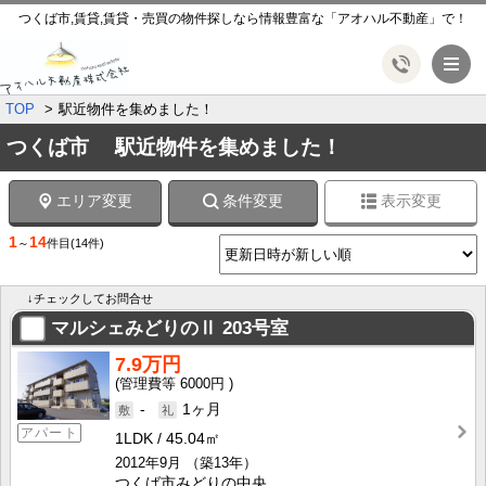
つくば市,賃貸,賃貸・売買の物件探しなら情報豊富な「アオハル不動産」で！
メ
TOP
駅近物件を集めました！
つくば市 駅近物件を集めました！
エリア変更
条件変更
表示変更
1
14
～
件目
(14件)
↓チェックしてお問合せ
マルシェみどりのⅡ
203号室
7.9万円
6000円
-
1ヶ月
アパート
1LDK
45.04㎡
2012年9月
（築13年）
つくば市みどりの中央