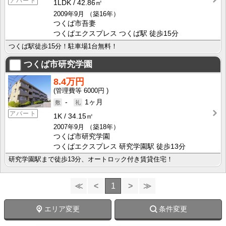
アパート
1LDK
42.86㎡
2009年9月
（築16年）
つくば市吾妻
つくばエクスプレス つくば駅 徒歩15分
つくば駅徒歩15分！駐車場1台無料！
つくば市研究学園
8.4万円
6000円
-
1ヶ月
アパート
1K
34.15㎡
2007年9月
（築18年）
つくば市研究学園
つくばエクスプレス 研究学園駅 徒歩13分
研究学園駅まで徒歩13分、オートロック付き賃貸住宅！
≪
<
1
>
≫
エリア変更
条件変更