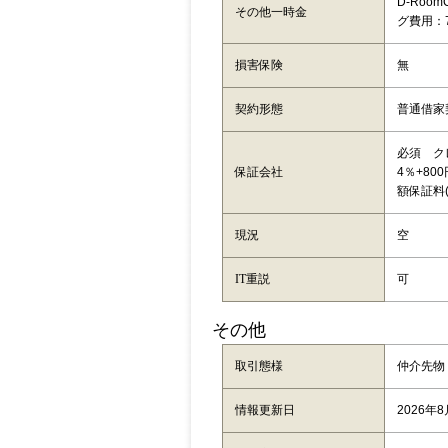
D-Roo
その他一時金
グ費用：7
損害保険
無
契約形態
普通借家
必須 ク
保証会社
4％+80
額保証料(
現況
空
IT重説
可
その他
取引態様
仲介先物
情報更新日
2026年