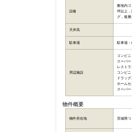
敷地内ゴ
設備
坪以上，
グ，複層
天井高
駐車場
駐車場：
コンビニ：
スーパー：C
レストラ
周辺施設
コンビニ：
ドラッグ
ホームセン
スーパー：ﾌ
物件概要
茨城県つ
物件所在地