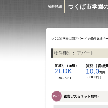
沿線検索
エリア検索
LINE＠
つくば市学園の
物件詳細
つくば市学園の森[アパート] の物件詳細ペ
物件種別： アパート
間取り（面積）
賃料（管理
2LDK
10.0
万円
（ 6000円 ）
（ 55.07㎡ ）
都市ガス☆ネット無料♪