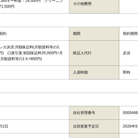
mCardキー料金：16,500円 クリーニン
その他費用
1,500円
契約
期間
契約期間
レカ決済:月額保証料(月額賃料等の3.
0円) 口座引落:初回保証料35,000円+月
保証人代行
必須
月額賃料等の1％+800円)
入居時期
即時
自社管理番号
0000466
8月2日
次回更新予定日
2026年