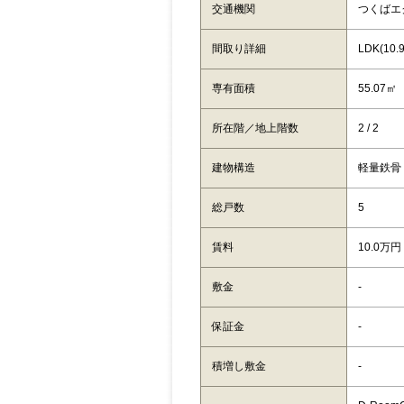
交通機関
つくばエ
間取り詳細
LDK(10
専有面積
55.07㎡
所在階／地上階数
2 / 2
建物構造
軽量鉄骨
総戸数
5
賃料
10.0万円
敷金
-
保証金
-
積増し敷金
-