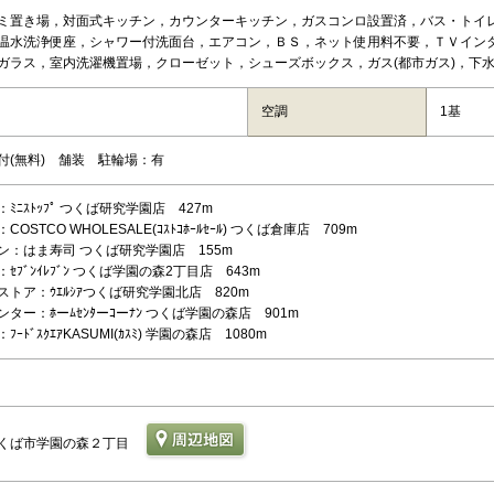
ミ置き場，対面式キッチン，カウンターキッチン，ガスコンロ設置済，バス・トイ
温水洗浄便座，シャワー付洗面台，エアコン，ＢＳ，ネット使用料不要，ＴＶイン
ガラス，室内洗濯機置場，クローゼット，シューズボックス，ガス(都市ガス)，下水(
空調
1基
付(無料) 舗装 駐輪場：有
ﾐﾆｽﾄｯﾌﾟ つくば研究学園店 427m
OSTCO WHOLESALE(ｺｽﾄｺﾎｰﾙｾｰﾙ) つくば倉庫店 709m
ン：はま寿司 つくば研究学園店 155m
ｾﾌﾞﾝｲﾚﾌﾞﾝ つくば学園の森2丁目店 643m
ストア：ｳｴﾙｼｱつくば研究学園北店 820m
ター：ﾎーﾑｾﾝﾀーｺーﾅﾝ つくば学園の森店 901m
ｰﾄﾞｽｸｴｱKASUMI(ｶｽﾐ) 学園の森店 1080m
くば市学園の森２丁目