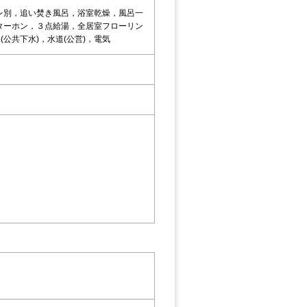
レ別，追い焚き風呂，浴室乾燥，風呂一
ターホン，３点給湯，全居室フローリン
公共下水)，水道(公営)，電気