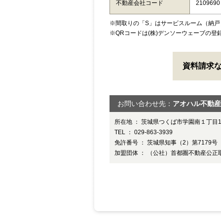
不動産会社コード
2109690
※間取りの「S」はサービスルーム（納戸
※QRコードは(株)デンソーウェーブの登
資料請求
お問い合わせ先：
アオハル不動産
所在地 ： 茨城県つくば市学園南１丁目12
TEL ： 029-863-3939
免許番号 ： 茨城県知事（2）第7179号
加盟団体 ： （公社）首都圏不動産公正