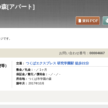
業務代行・社宅代行はこちら
森[アパート]
ージです。
お問い合わせ番号：
00004667
つくばエクスプレス 研究学園駅 徒歩22分
交通：
費等）
敷金／礼金：
- ／ 1ヶ月
保証金／敷引／償却金：
- ／ - ／ -
所在地：
つくば市学園の森
築年月：
2017年10月