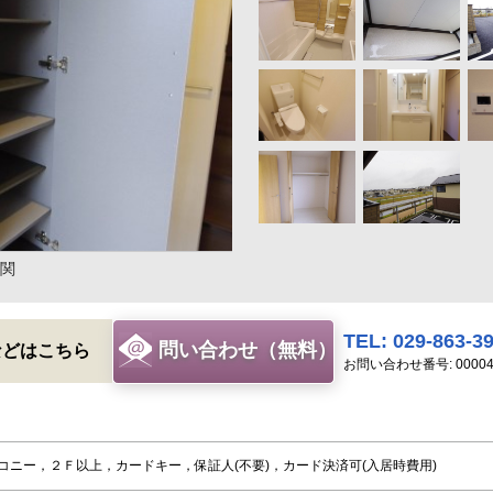
関
TEL: 029-863-3
問い合わせ（無料）
などはこちら
お問い合わせ番号: 00004
コニー，２Ｆ以上，カードキー，保証人(不要)，カード決済可(入居時費用)