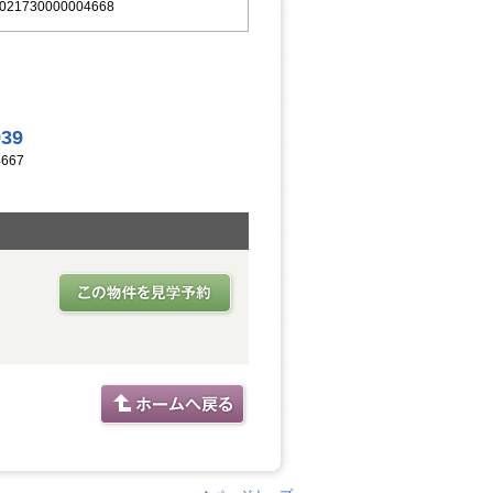
021730000004668
939
667