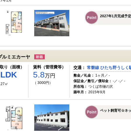
27年1月
2027年1月完成予
プルミエカーヤ
取り（面積）
賃料（管理費等）
交通：
常磐線 ひたち野うしく駅
1LDK
5.8
万円
敷金／礼金：
1ヶ月／ -
保証金／敷引／償却金：
-／ -／ -
（ 3000円）
.27㎡
所在地：
つくば市樋の沢
築年月：
2015年9月
ペット飼育可☆ネッ