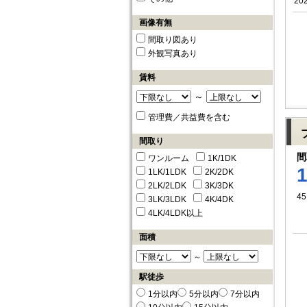
20
画像有無
間取り図あり
外観写真あり
賃料
～
管理費／共益費を含む
間取り
間
ワンルーム
1K/1DK
1LK/1LDK
2K/2DK
2LK/2LDK
3K/3DK
45
3LK/3LDK
4K/4DK
4LK/4LDK以上
面積
～
駅徒歩
1分以内
5分以内
7分以内