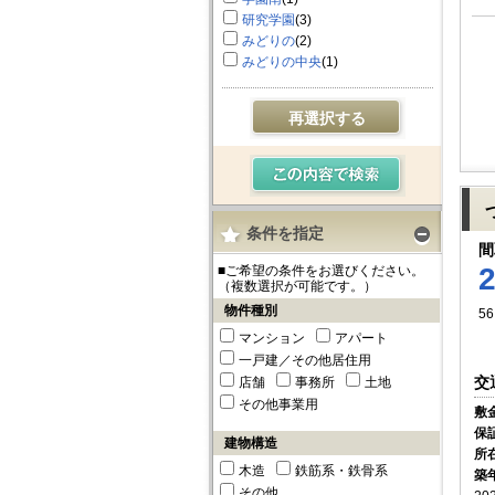
研究学園
(3)
みどりの
(2)
みどりの中央
(1)
再選択する
条件を指定
間
■ご希望の条件をお選びください。
（複数選択が可能です。）
物件種別
56
マンション
アパート
一戸建／その他居住用
交
店舗
事務所
土地
その他事業用
敷
保
建物構造
所
木造
鉄筋系・鉄骨系
築
その他