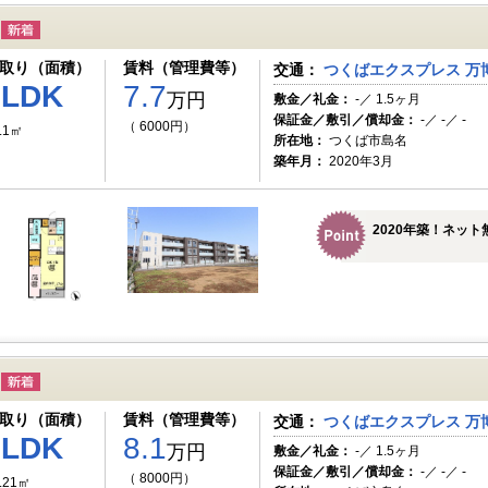
取り（面積）
賃料（管理費等）
交通：
つくばエクスプレス 万
1LDK
7.7
万円
敷金／礼金：
-／ 1.5ヶ月
保証金／敷引／償却金：
-／ -／ -
（ 6000円）
.1㎡
所在地：
つくば市島名
築年月：
2020年3月
2020年築！ネッ
取り（面積）
賃料（管理費等）
交通：
つくばエクスプレス 万
1LDK
8.1
万円
敷金／礼金：
-／ 1.5ヶ月
保証金／敷引／償却金：
-／ -／ -
（ 8000円）
.21㎡