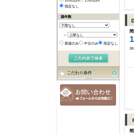
10分以内
15分以内
指定なし
築年数
間
～
新築のみ
中古のみ
指定なし
36
こだわり条件
間