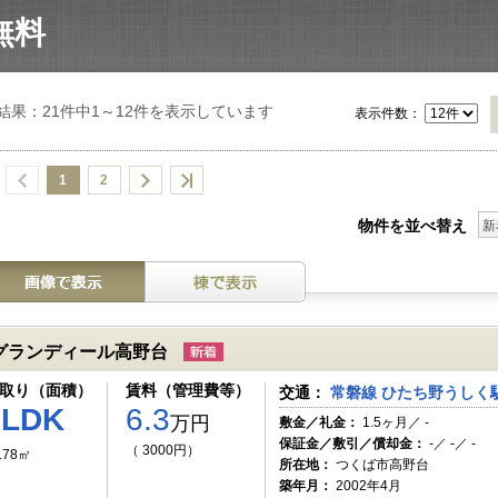
業務代行・社宅代行はこちら
無料
結果：21件中1～12件を表示しています
表示件数：
1
2
物件を並べ替え
新
グランディール高野台
取り（面積）
賃料（管理費等）
交通：
常磐線 ひたち野うしく駅
3LDK
6.3
万円
敷金／礼金：
1.5ヶ月／ -
保証金／敷引／償却金：
-／ -／ -
（ 3000円）
.78㎡
所在地：
つくば市高野台
築年月：
2002年4月