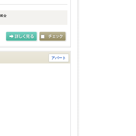
OX☆
アパート