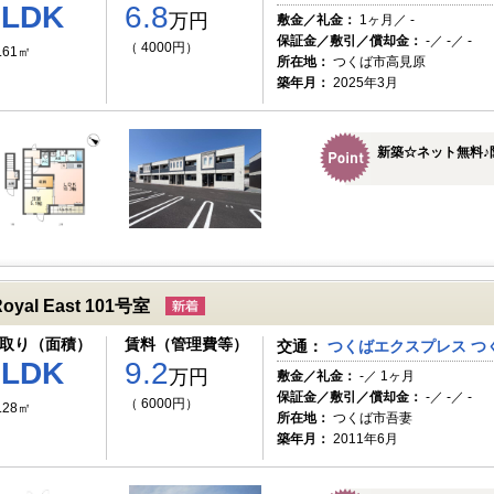
1LDK
6.8
万円
敷金／礼金：
1ヶ月／ -
保証金／敷引／償却金：
-／ -／ -
（ 4000円）
.61㎡
所在地：
つくば市高見原
築年月：
2025年3月
新築☆ネット無料♪
oyal East 101号室
取り（面積）
賃料（管理費等）
交通：
つくばエクスプレス つく
1LDK
9.2
万円
敷金／礼金：
-／ 1ヶ月
保証金／敷引／償却金：
-／ -／ -
（ 6000円）
.28㎡
所在地：
つくば市吾妻
築年月：
2011年6月