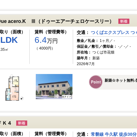
Due acero.K Ⅲ（ドゥーエアーチェロケースリー）
取り（面積）
賃料（管理費等）
交通：
つくばエクスプレス つく
1LDK
6.4
万円
敷金／礼金：
1ヶ月／ -
保証金／敷引／償却金：
-／ -／ -
（ 4000円）
.35㎡
所在地：
つくば市花畑
築年月：
新築
2026年7月
新築☆ネット無料♪
ＦＫ４
取り（面積）
賃料（管理費等）
交通：
常磐線 牛久駅 徒歩30分