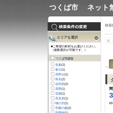
沿線検索
エリア検索
LINE＠
つくば市 ネット
検索
エリアを選択
■ご希望の町村をお選びください。
（複数選択が可能です。）
つくば市
(21)
吾妻
(2)
春日
(1)
高野台
(1)
島名
(2)
谷田部
(2)
間
高野
(1)
花畑
(1)
高見原
(1)
樋の沢
(1)
66
学園の森
(2)
学園南
(1)