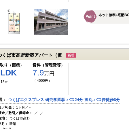
ネット無料♪宅配B
つくば市高野新築アパート（仮
取り（面積）
賃料（管理費等）
2LDK
7.9
万円
（ 4000円）
.18㎡
通：
つくばエクスプレス 研究学園駅 バス24分 酒丸 バス停徒歩6分
金／礼金：
1ヶ月／ -
証金／敷引／償却金：
-／ -／ -
在地：
つくば市高野
年月：
新築