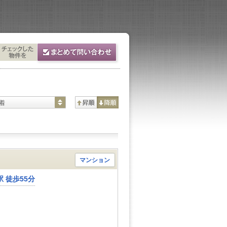
着
マンション
 徒歩55分