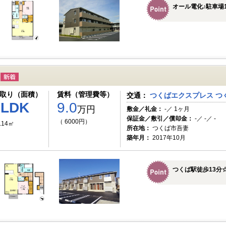
オール電化♪駐車場
取り（面積）
賃料（管理費等）
交通：
つくばエクスプレス つく
1LDK
9.0
万円
敷金／礼金：
-／ 1ヶ月
保証金／敷引／償却金：
-／ -／ -
（ 6000円）
.14㎡
所在地：
つくば市吾妻
築年月：
2017年10月
つくば駅徒歩13分