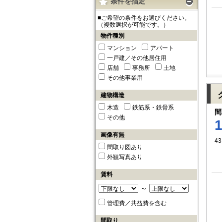
条件を指定
■ご希望の条件をお選びください。
（複数選択が可能です。）
物件種別
マンション
アパート
一戸建／その他居住用
店舗
事務所
土地
その他事業用
建物構造
木造
鉄筋系・鉄骨系
間
その他
画像有無
43
間取り図あり
外観写真あり
賃料
～
管理費／共益費を含む
間取り