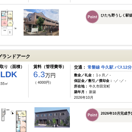
ひたち野うしく駅徒
グランドアーク
取り（面積）
賃料（管理費等）
交通：
常磐線 牛久駅 バス12分
1LDK
6.3
万円
敷金／礼金：
1ヶ月／ -
保証金／敷引／償却金：
-／ -／ -
（ 4000円）
.55㎡
所在地：
牛久市田宮町
築年月：
新築
2026年10月
2026年10月完成