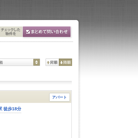
着
アパート
 徒歩18分