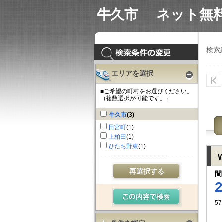
沿線検索
エリア検索
LINE＠
牛久市 ネット無
検索
エリアを選択
■ご希望の町村をお選びください。
（複数選択が可能です。）
牛久市
(3)
田宮町
(1)
上柏田
(1)
ひたち野東
(1)
W
再選択する
間
57