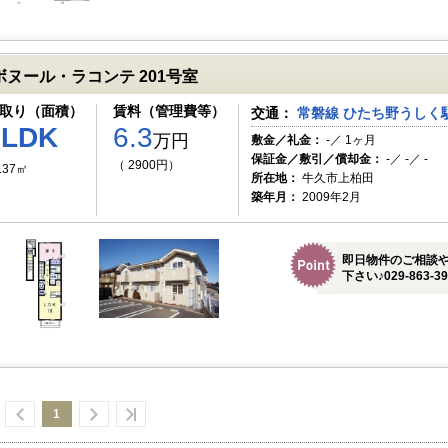
ボヌール・ラコンテ 201号室
取り（面積）
賃料（管理費等）
交通：
常磐線 ひたち野うしく駅
1LDK
6.3
万円
敷金／礼金：
-／ 1ヶ月
保証金／敷引／償却金：
-／ -／ -
（ 2900円）
.37㎡
所在地：
牛久市上柏田
築年月：
2009年2月
即日物件のご相談
下さい♪029-863-39
1