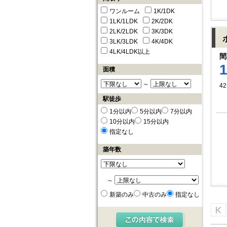
ワンルーム
1K/1DK
1LK/1LDK
2K/2DK
2LK/2LDK
3K/3DK
3LK/3LDK
4K/4DK
4LK/4LDK以上
間
面積
～
42
駅徒歩
1分以内
5分以内
7分以内
10分以内
15分以内
指定なし
築年数
～
新築のみ
中古のみ
指定なし