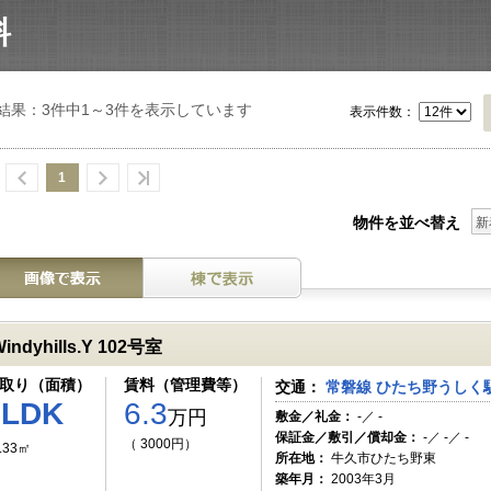
業務代行・社宅代行はこちら
料
結果：3件中1～3件を表示しています
表示件数：
1
物件を並べ替え
新
indyhills.Y 102号室
取り（面積）
賃料（管理費等）
交通：
常磐線 ひたち野うしく駅
2LDK
6.3
万円
敷金／礼金：
-／ -
保証金／敷引／償却金：
-／ -／ -
（ 3000円）
.33㎡
所在地：
牛久市ひたち野東
築年月：
2003年3月