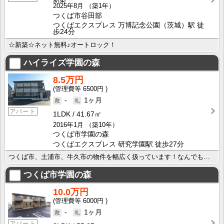
2025年8月
（築1年）
つくば市谷田部
つくばエクスプレス 万博記念公園（茨城）駅 徒
歩24分
☆新築☆ネット無料♪オートロック！
ハイライズ学園の森
8.5万円
6500円
-
1ヶ月
アパート
1LDK
41.67㎡
2016年1月
（築10年）
つくば市学園の森
つくばエクスプレス 研究学園駅 徒歩27分
つくば市、土浦市、牛久市の物件を幅広く扱っています！なんでもご相談下さい♪
つくば市学園の森
10.0万円
6000円
-
1ヶ月
アパート