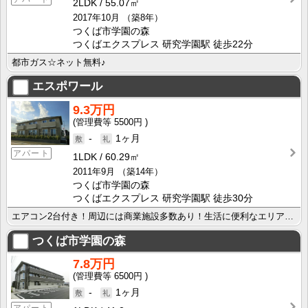
2LDK
55.07㎡
2017年10月
（築8年）
つくば市学園の森
つくばエクスプレス 研究学園駅 徒歩22分
都市ガス☆ネット無料♪
エスポワール
9.3万円
5500円
-
1ヶ月
アパート
1LDK
60.29㎡
2011年9月
（築14年）
つくば市学園の森
つくばエクスプレス 研究学園駅 徒歩30分
エアコン2台付き！周辺には商業施設多数あり！生活に便利なエリアです！！
つくば市学園の森
7.8万円
6500円
-
1ヶ月
アパート