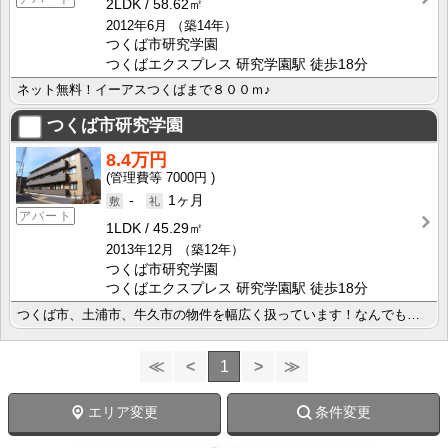
2LDK
58.62㎡
2012年6月
（築14年）
つくば市研究学園
つくばエクスプレス 研究学園駅 徒歩18分
ネット無料！イーアスつくばまで８００ｍ♪
つくば市研究学園
8.4万円
7000円
-
1ヶ月
アパート
1LDK
45.29㎡
2013年12月
（築12年）
つくば市研究学園
つくばエクスプレス 研究学園駅 徒歩18分
つくば市、土浦市、牛久市の物件を幅広く扱っています！なんでもご相談下さい♪
≪
<
1
>
≫
エリア変更
条件変更