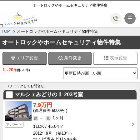
オートロックやホームセキュリティ物件特集
メ
TOP
オートロックやホームセキュリティ物件特集
オートロックやホームセキュリティ物件特集
エリア変更
条件変更
表示変更
1
20
～
件目
(20件)
↓チェックしてお問合せ
マルシェみどりのⅡ
203号室
7.9万円
6000円
-
1ヶ月
アパート
1LDK
45.04㎡
2012年9月
（築13年）
つくば市みどりの中央