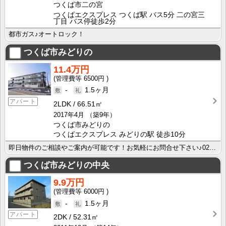
つくば市二の宮
つくばエクスプレス つくば駅 バス5分 二の宮三
丁目 バス停徒歩2分
都市ガス♪オートロック！
つくば市みどりの
11.4万円
6500円
-
1.5ヶ月
アパート
2LDK
66.51㎡
2017年4月
（築9年）
つくば市みどりの
つくばエクスプレス みどりの駅 徒歩10分
即日物件のご相談やご案内が可能です！お気軽にお問合せ下さい♪029-863-3939
つくば市みどりの中央
9.9万円
6000円
-
1.5ヶ月
アパート
2DK
52.31㎡