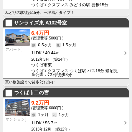
つくばエクスプレス みどりの駅 徒歩15分
みどりの駅徒歩15分、一坪風呂タイプ！
サンライズ東
A102号室
6.4万円
5000円
0.5ヶ月
1.5ヶ月
アパート
1LDK
40.44㎡
2012年3月
（築14年）
つくば市東
つくばエクスプレス つくば駅 バス18分 鷺沼児
童公園 バス停徒歩3分
買い物施設まで徒歩2分以内！
つくば市二の宮
9.2万円
6000円
1ヶ月
1ヶ月
マンション
1LDK
56.7㎡
2013年12月
（築12年）